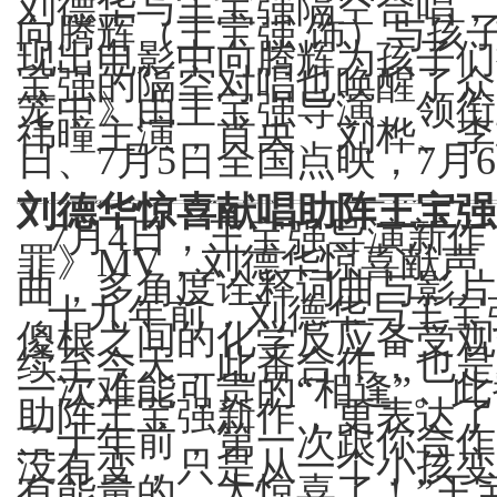
刘德华与王宝强隔空合唱，
向腾辉
（
王宝强
饰
）
与孩
现出电影中向腾辉为孩子们
宝强的隔空对唱也唤醒了众
笼中
》
由王宝强导演、领衔
祎曈主演，肖央、刘桦、李
日、7月5日全国点映，7月
刘德华惊喜献唱助阵王宝强
7月4日，王宝强导演新
罪》MV，刘德华惊喜献声
曲，多角度诠释词曲与影片
十九年前，刘德华与王宝
傻根之间的化学反应备受观
续至今天，此番合作，也是
一次难能可贵的“相逢”。
助阵王宝强新作，更表达了
二十年前，第一次跟你合作
没有变，只是从一个小孩变
有能量的，太惊喜了！”王