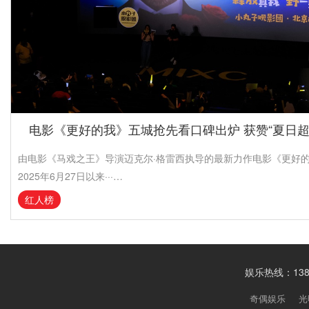
电影《更好的我》五城抢先看口碑出炉 获赞“夏日超
由电影《马戏之王》导演迈克尔·格雷西执导的最新力作电影《更好
2025年6月27日以来···…
红人榜
娱乐热线：1388
奇偶娱乐
光