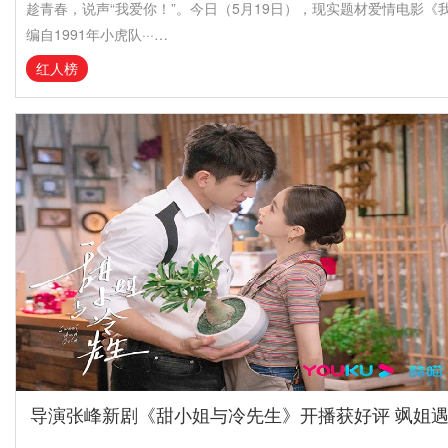
趁青春，说声“我爱你！”。今日（5月19日），现实题材爱情电影《
编自1991年小虎队···…
红人榜
导演张峰新剧《甜小姐与冷先生》开播获好评 飒姐