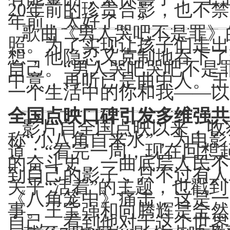
20年前的珍贵合影，也不
年前，太好了。”
歌曲《男人哭吧不是罪》
照。为了实现让孩子们走出
想，他隐忍又克制地吞下了
自己。“男人哭吧哭吧不是
中意，再听已是曲中人。王
一个生活中的你和我——以
全国点映口碑引发多维强共
影片自全国点映以来，收
称“小八角自来水”，为电
道：“看完一周，现在回想
的奋斗史，一曲底层人民不
到自己的影子，只不过有人
关乎“活着”的主题，也戳
《八角笼中》痛击，这是一
事。王宝强和向腾辉是全然
自己，看到他对于这个世界