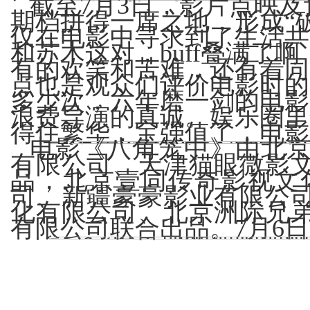
截至7月3日，影片点映
期档拼得一席之地，形成“
仅在电影中寻求到了生活共
和苏木这对，buff叠满
有的欢笑和苦难，还有着同
点也是观众们评价电影时的
多少次，六年磨一剑的电影
浪费导演的真诚。娱乐圈里
得住繁华，宝强值了，电影
电影《八角笼中》由北
有限公司、天津猫眼微影
品，北京壹同传奇影视文
司、新疆豪豪影业有限公
化有限公司、北京洲际兄
有限公司联合出品。7月6