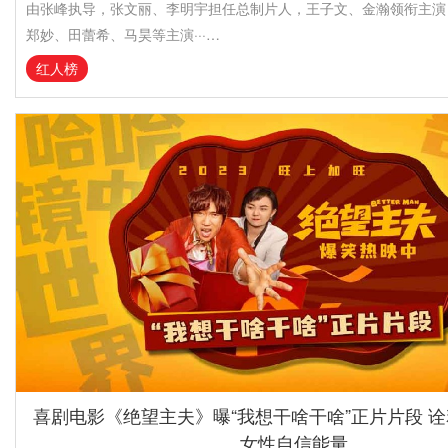
由张峰执导，张文丽、李明宇担任总制片人，王子文、金瀚领衔主演
郑妙、田蕾希、马昊等主演···…
红人榜
喜剧电影《绝望主夫》曝“我想干啥干啥”正片片段 
女性自信能量