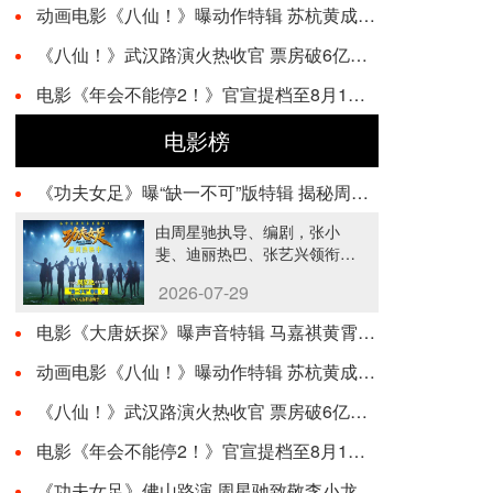
动画电影《八仙！》曝动作特辑 苏杭黄成希强强联手铸就超燃打戏
《八仙！》武汉路演火热收官 票房破6亿观众热情高涨
电影《年会不能停2！》官宣提档至8月1日 爆笑狂欢提前加载请接收
电影榜
《功夫女足》曝“缺一不可”版特辑 揭秘周星驰新作中的新人力量
由周星驰执导、编剧，张小
斐、迪丽热巴、张艺兴领衔主
演，刘嘉玲、佐藤健特别出
2026-07-29
演，艾米、雪野、蔡思贝、胡
···…
电影《大唐妖探》曝声音特辑 马嘉祺黄霄雲唱响少年热血之歌！
动画电影《八仙！》曝动作特辑 苏杭黄成希强强联手铸就超燃打戏
《八仙！》武汉路演火热收官 票房破6亿观众热情高涨
电影《年会不能停2！》官宣提档至8月1日 爆笑狂欢提前加载请接收
《功夫女足》佛山路演 周星驰致敬李小龙并诠释功夫精神内核