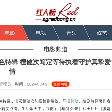
电影
电视
音乐
综艺
电影频道
色特辑 檀健次笃定等待执着守护真挚爱
情
级管理员
时间：
2024-03-02
复制网址
色特辑，演员檀健次与搭档张婧仪、导演
韩琰
、编剧兼原著作者
长转变点滴。生活烟火中，白晓宇（檀健次 饰）和王斤斤（张婧