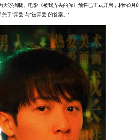
为大家揭晓。电影《被我弄丢的你》预售已正式开启，相约3月8
于“弄丢”与“被弄丢”的答案。'