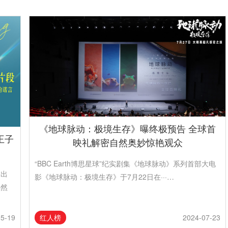
《地球脉动：极境生存》曝终极预告 全球首
王子
映礼解密自然奥妙惊艳观众
“BBC Earth博思星球”纪实剧集《地球脉动》系列首部大电
邀出
影《地球脉动：极境生存》于7月22日在···…
熙然
红人榜
05-19
2024-07-23