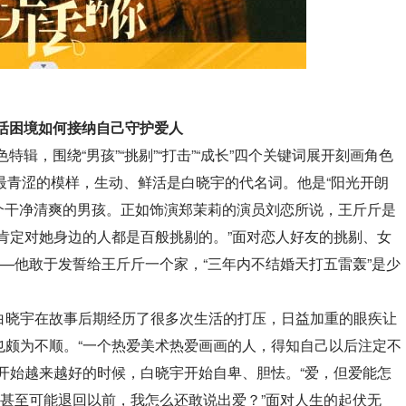
活困境如何接纳自己守护爱人
辑，围绕“男孩”“挑剔”“打击”“成长”四个关键词展开刻画角色
最青涩的模样，生动、鲜活是白晓宇的代名词。他是“阳光开朗
那个干净清爽的男孩。正如饰演郑茉莉的演员刘恋所说，王斤斤是
肯定对她身边的人都是百般挑剔的。”面对恋人好友的挑剔、女
——他敢于发誓给王斤斤一个家，“三年内不结婚天打五雷轰”是少
白晓宇在故事后期经历了很多次生活的打压，日益加重的眼疾让
也颇为不顺。“一个热爱美术热爱画画的人，得知自己以后注定不
开始越来越好的时候，白晓宇开始自卑、胆怯。“爱，但爱能怎
，甚至可能退回以前，我怎么还敢说出爱？”面对人生的起伏无