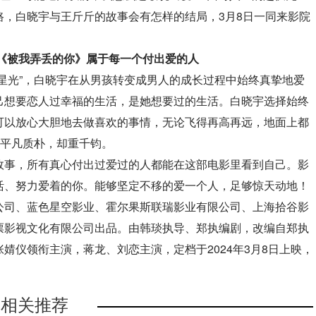
，白晓宇与王斤斤的故事会有怎样的结局，3月8日一同来影院
影《被我弄丢的你》属于每一个付出爱的人
星光”，白晓宇在从男孩转变成男人的成长过程中始终真挚地爱
己想要恋人过幸福的生活，是她想要过的生活。白晓宇选择始终
可以放心大胆地去做喜欢的事情，无论飞得再高再远，地面上都
虽平凡质朴，却重千钧。
故事，所有真心付出过爱过的人都能在这部电影里看到自己。影
活、努力爱着的你。能够坚定不移的爱一个人，足够惊天动地！
公司、蓝色星空影业、霍尔果斯联瑞影业有限公司、上海拾谷影
票影视文化有限公司出品。由韩琰执导、郑执编剧，改编自郑执
婧仪领衔主演，蒋龙、刘恋主演，定档于2024年3月8日上映，
相关推荐