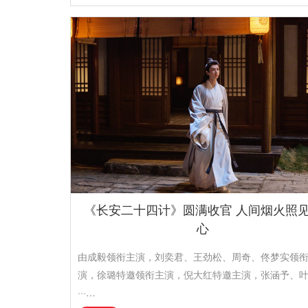
《长安二十四计》圆满收官 人间烟火照
心
由成毅领衔主演，刘奕君、王劲松、周奇、佟梦实领
演，徐璐特邀领衔主演，倪大红特邀主演，张涵予、
···…