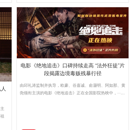
电影《绝地追击》口碑持续走高 “法外狂徒”片
段揭露边境毒贩残暴行径
由邱礼涛监制并执导，欧豪、谷嘉诚、俞灏明、阿如那、黄
见人
尧领衔主演的电影《绝地追击》正在全国影院热映中，···…
衔主
叶祖