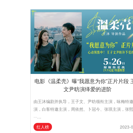
电影《温柔壳》曝“我愿意为你”正片片段 
文尹昉演绎爱的进阶
由王沐编剧并执导，王子文、尹昉领衔主演，咏梅特
演，白客特邀主演，周依然、卜冠今、张琪主演，张
···…
红人榜
2023-