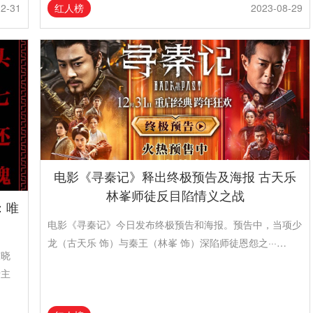
红人榜
12-31
2023-08-29
电影《寻秦记》释出终极预告及海报 古天乐
林峯师徒反目陷情义之战
：唯
电影《寻秦记》今日发布终极预告和海报。预告中，当项少
龙（古天乐 饰）与秦王（林峯 饰）深陷师徒恩怨之···…
陈晓
情主