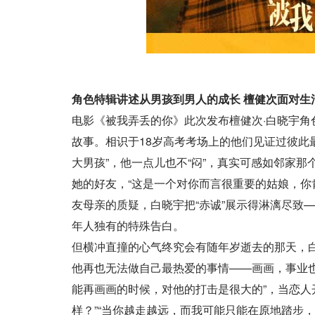
角色特辑讲述从男孩到男人的成长 檀健次面对生
电影《被我弄丢的你》此次发布檀健次·白晓宇角色特
故事。相识于18岁高考考场上的他们见证过彼此
大男孩”，他一点儿也不“闷”，真实可感如邻家
她的好友，“这是一个对你而言很重要的姑娘，你
友母亲的质疑，白晓宇把“赤诚”展示得淋漓尽致
年人独有的特殊告白。
但横冲直撞的心气终究会有随年岁逝去的那天，
他再也无法做自己最热爱的事情——画画，事业
能再画画的时候，对他的打击是很大的”，当恋人
样？”“当你越走越远，而我可能只能在原地踏步