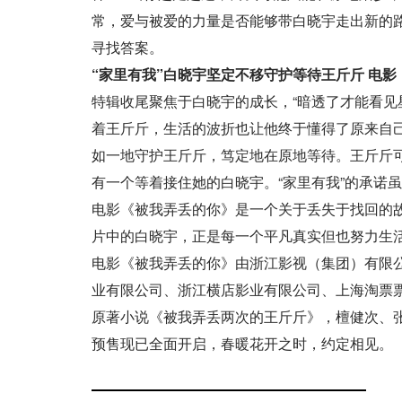
常，爱与被爱的力量是否能够带白晓宇走出新的路
寻找答案。
“家里有我”白晓宇坚定不移守护等待王斤斤 电
特辑收尾聚焦于白晓宇的成长，“暗透了才能看见
着王斤斤，生活的波折也让他终于懂得了原来自
如一地守护王斤斤，笃定地在原地等待。王斤斤
有一个等着接住她的白晓宇。“家里有我”的承诺
电影《被我弄丢的你》是一个关于丢失于找回的
片中的白晓宇，正是每一个平凡真实但也努力生
电影《被我弄丢的你》由浙江影视（集团）有限
业有限公司、浙江横店影业有限公司、上海淘票
原著小说《被我弄丢两次的王斤斤》，檀健次、张
预售现已全面开启，春暖花开之时，约定相见。