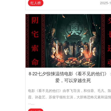
红人榜
2025-
8·22七夕惊悚温情电影《看不见的他们》
爱，可以穿越生死
电影《看不见的他们》由李飞导演，和佳蓉、毛凡、
霞、孙盈艺、苏俊宇领衔主演，大胆将恐怖元素和温
···…