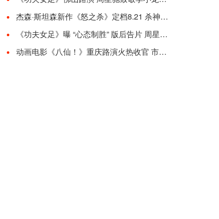
杰森·斯坦森新作《怒之杀》定档8.21 杀神回归解恨复仇全球同步开杀
《功夫女足》曝 “心态制胜” 版后告片 周星驰路演畅谈影片里的民族勇气
动画电影《八仙！》重庆路演火热收官 市井烟火气圈粉山城观众