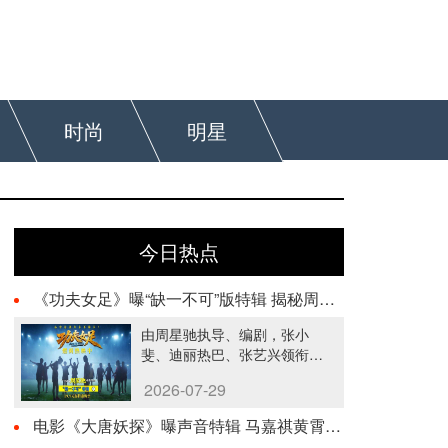
时尚
明星
今日热点
《功夫女足》曝“缺一不可”版特辑 揭秘周星驰新作中的新人力量
由周星驰执导、编剧，张小
斐、迪丽热巴、张艺兴领衔主
演，刘嘉玲、佐藤健特别出
2026-07-29
演，艾米、雪野、蔡思贝、胡
···…
电影《大唐妖探》曝声音特辑 马嘉祺黄霄雲唱响少年热血之歌！