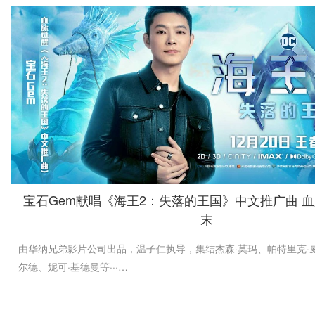
林更新《新游记》热血排球赛成功上分 躲球战
人气演员林更新全新综艺腾讯视频《新游记》近日更新。《新游记》
人秀，由六个率真桀骜的···…
宝石Gem献唱《海王2：失落的王国》中文推广曲 
末
由华纳兄弟影片公司出品，温子仁执导，集结杰森·莫玛、帕特里克·
尔德、妮可·基德曼等···…