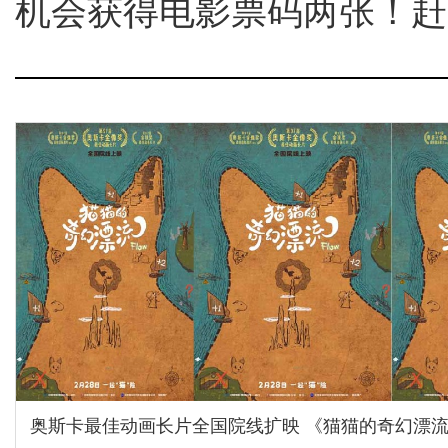
机会获得电影票码两张！赶
奥斯卡最佳动画长片全国院线扩映 《猫猫的奇幻漂