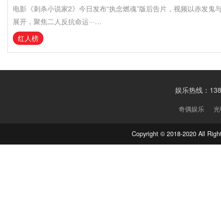
电影《刺杀小说家2》今日发布“执念燃魂”版后告片，视频以赤发鬼
展开，聚焦二人反抗命运···…
红人榜
娱乐热线：1388
奇偶娱乐
光
Copyright © 2018-2020 Al