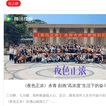
红人榜
《夜色正浓》杀青 刻画“高浓度”生活下的奋
三分醉、七分醒，推杯换盏窥人心。近日，聚焦成年人生存与奋斗的
《夜色正浓》在佛山丽致汇广···…