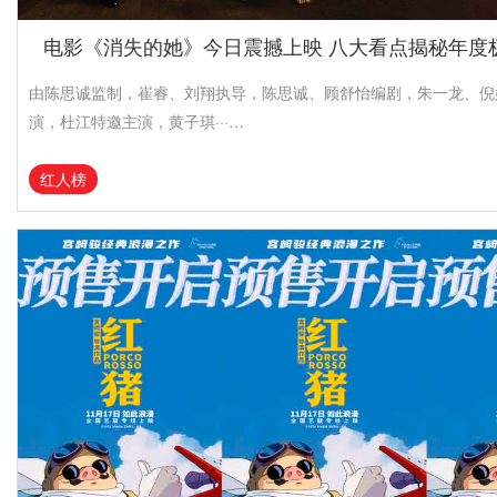
电影《消失的她》今日震撼上映 八大看点揭秘年度
由陈思诚监制，崔睿、刘翔执导，陈思诚、顾舒怡编剧，朱一龙、倪
演，杜江特邀主演，黄子琪···…
红人榜