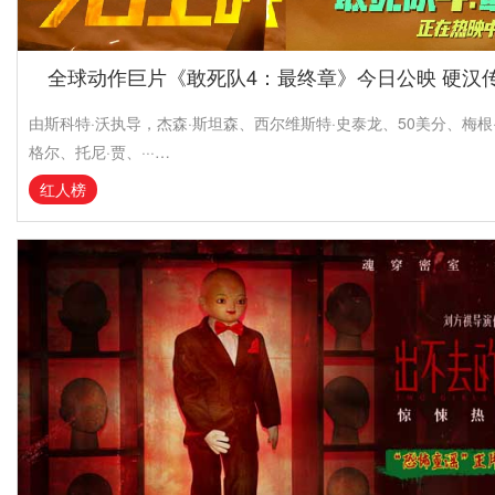
全球动作巨片《敢死队4：最终章》今日公映 硬汉
由斯科特·沃执导，杰森·斯坦森、西尔维斯特·史泰龙、50美分、梅根
格尔、托尼·贾、···…
红人榜