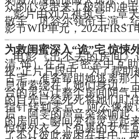
众的心灵带来了极强的冲击
影片由刘方祺执导，章
敬宇、巩容尔领衔主演，
影节WIP单元，2024FI
为救闺蜜深入
“诡”宅 惊
电影《出不去的房间》
清
饰）在古宅密室中互
夜”
正片片段中，为了帮助
古宅，准备帮助她逃离那
息便萦绕在了她们身边，
台的灵位让整个房间阴气
的目光已经死死将她们盯
指针转到零点，阿公像被
后，阿雯的声音突然响起
的房间，瞬间变得灵异起
惊悚外衣之下包裹的女性
了不让彼此被困在其中，