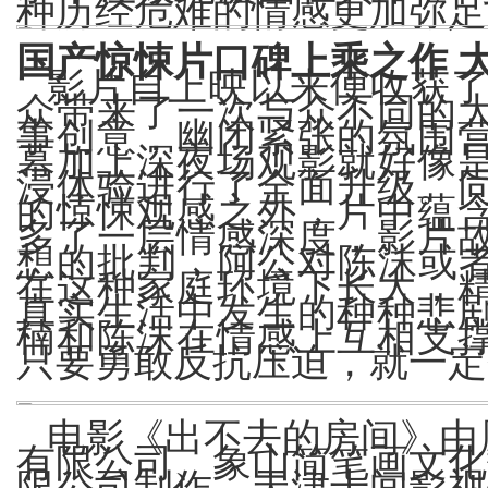
种历经危难的情感更加弥足
国产惊悚片口碑上乘之作
影片自上映以来便收获
众带来了一次与众不同的
事创意，幽闭紧张的氛围
幕加上深夜场观影就好像
浸体验进行了全面升级。
的惊悚观感之外，片中蕴
多了一层情感深度，影片
想的批判，阿公对陈沫或
在这种家庭环境下长大，精
真实生活中发生的种种悲
楠和陈沫在情感上互相支
只要勇敢反抗压迫，就一定
电影《出不去的房间》由
有限公司、象山简笔画文化