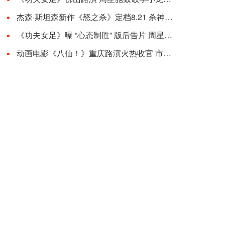
杰森·斯坦森新作《怒之杀》定档8.21 杀神回归解恨复仇全球同步开杀
《功夫女足》曝 “心态制胜” 版后告片 周星驰路演畅谈影片里的民族勇气
动画电影《八仙！》重庆路演火热收官 市井烟火气圈粉山城观众