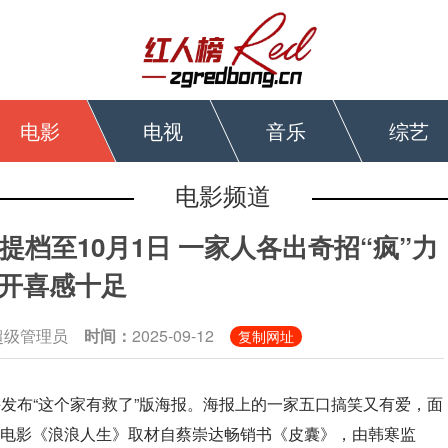
电影
电视
音乐
综艺
电影频道
档至10月1日 一家人各出奇招“疯”力
开喜感十足
超级管理员
时间：
2025-09-12
复制网址
并发布“这个家有救了”版海报。海报上的一家五口搞笑又有爱，面
。电影《浪浪人生》取材自蔡崇达畅销书《皮囊》，由韩寒监