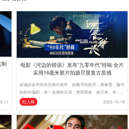
监制
电影《河边的错误》发布“九零年代”特辑 全片
采用16毫米胶片拍摄尽显复古质感
、
改编自余华同名先锋代表作，由魏书钧执导，康春雷、魏书
钧担任编剧，朱一龙领衔主演，曾美慧孜、侯天来、佟···…
红人榜
10-11
2023-10-18