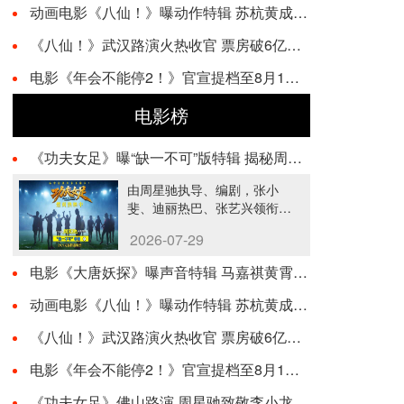
动画电影《八仙！》曝动作特辑 苏杭黄成希强强联手铸就超燃打戏
《八仙！》武汉路演火热收官 票房破6亿观众热情高涨
电影《年会不能停2！》官宣提档至8月1日 爆笑狂欢提前加载请接收
电影榜
《功夫女足》曝“缺一不可”版特辑 揭秘周星驰新作中的新人力量
由周星驰执导、编剧，张小
斐、迪丽热巴、张艺兴领衔主
演，刘嘉玲、佐藤健特别出
2026-07-29
演，艾米、雪野、蔡思贝、胡
···…
电影《大唐妖探》曝声音特辑 马嘉祺黄霄雲唱响少年热血之歌！
动画电影《八仙！》曝动作特辑 苏杭黄成希强强联手铸就超燃打戏
《八仙！》武汉路演火热收官 票房破6亿观众热情高涨
电影《年会不能停2！》官宣提档至8月1日 爆笑狂欢提前加载请接收
《功夫女足》佛山路演 周星驰致敬李小龙并诠释功夫精神内核