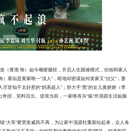
荣发（黄渤 饰）如今嘴硬腿软，开启人生困难模式，但他和家人
）看似是黄家唯一“淡人”，暗地却密谋如何发家又“治父”；妻
尽皆知不太好惹的“妈系超人”；胆大手“黑”的女儿黄娇娇（李
各出奇招，笑料百出。逆境当前，一家唯有兴“疯”作浪跟生活贴脸
石镇“大哥”黄荣发威风不再，为让家中顶梁柱重新站起来，众人各
不熟但决不手软；妈妈陈梨珍蓄势待发“温柔”喂药，对满脸写