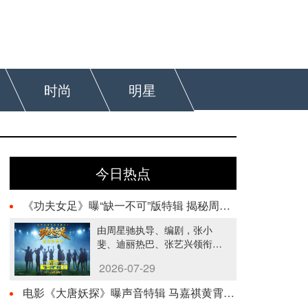
时尚
明星
今日热点
《功夫女足》曝“缺一不可”版特辑 揭秘周星驰新作中的新人力量
由周星驰执导、编剧，张小
斐、迪丽热巴、张艺兴领衔主
演，刘嘉玲、佐藤健特别出
2026-07-29
演，艾米、雪野、蔡思贝、胡
···…
电影《大唐妖探》曝声音特辑 马嘉祺黄霄雲唱响少年热血之歌！