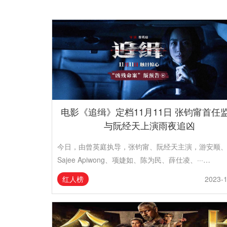
电影《追缉》定档11月11日 张钧甯首任
与阮经天上演雨夜追凶
今日，由曾英庭执导，张钧甯、阮经天主演，游安顺
Sajee Apiwong、项婕如、陈为民、薛仕凌、···…
红人榜
2023-