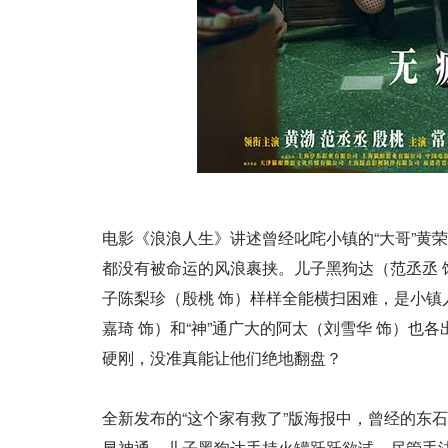
电影《浪浪人生》讲述曾经叱咤小镇的“大哥”黄
都没有被命运的风浪裹挟。儿子黑狗达（范丞丞 饰
子陈梨珍（殷桃 饰）样样全能横扫困难，是小镇人
嘉琦 饰）和“神”通广大的阿太（刘雪华 饰）也
硬刚，没准真能让他们绝地翻盘？
全新发布的“这个家有救了”版海报中，曾经的东
显神通。儿子黑狗达手持火罐跃跃欲试，尽管手法