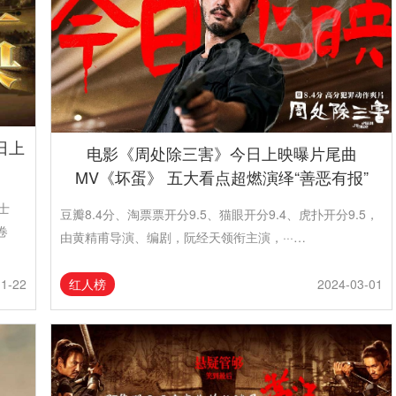
日上
电影《周处除三害》今日上映曝片尾曲
MV《坏蛋》 五大看点超燃演绎“善恶有报”
士
豆瓣8.4分、淘票票开分9.5、猫眼开分9.4、虎扑开分9.5，
卷
由黄精甫导演、编剧，阮经天领衔主演，···…
红人榜
11-22
2024-03-01