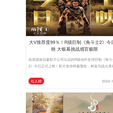
大V推荐度99％！R级巨制《角斗士2》今
映 大银幕挑战感官极限
由美国派拉蒙影片公司出品的R级动作史诗巨制《角斗
2》今日正式上映！影片发布终极预告，鲜血与战火席
···…
红人榜
2024-