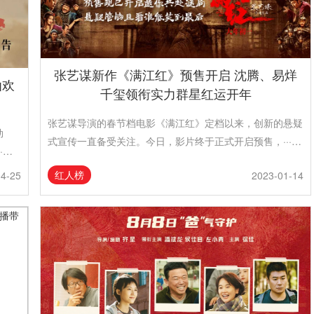
张艺谋新作《满江红》预售开启 沈腾、易烊
仙欢
千玺领衔实力群星红运开年
张艺谋导演的春节档电影《满江红》定档以来，创新的悬疑
劫
式宣传一直备受关注。今日，影片终于正式开启预售，···…
·…
红人榜
04-25
2023-01-14