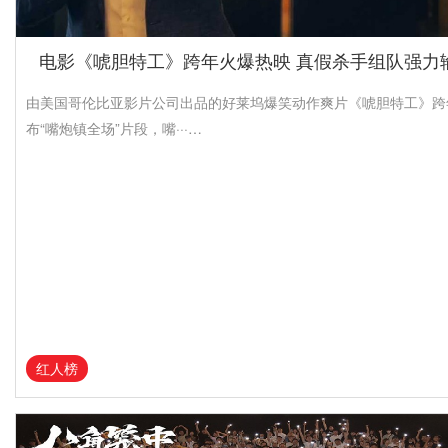
电影《唬胆特工》跨年火爆热映 真假杀手组队强力
由美国哥伦比亚影片公司出品的好莱坞爆笑动作爽片《唬胆特工》跨
布“嘴炮镇全场”片段，嘴···…
红人榜