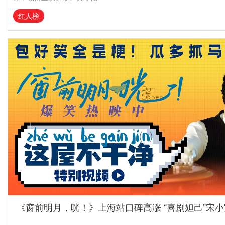
红人榜
《窗前明月，咣！》上海站口碑高涨 “喜剧妲己”宋