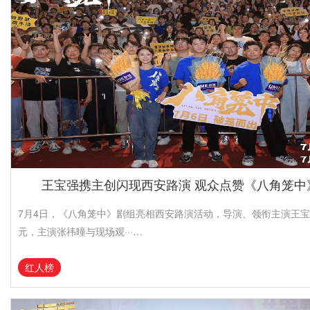
王宝强携主创闪现西安路演 观众点赞《八角笼中》
7月4日，《八角笼中》剧组亮相西安路演活动，导演、领衔主演王
元，主演张祎曈与现场观···…
红人榜