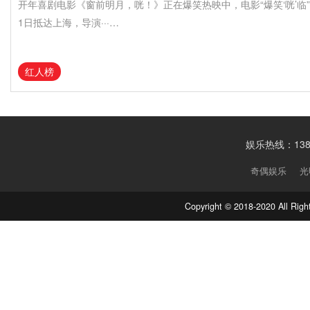
开年喜剧电影《窗前明月，咣！》正在爆笑热映中，电影“爆笑‘咣’临
1日抵达上海，导演···…
红人榜
娱乐热线：1388
奇偶娱乐
光
Copyright © 2018-2020 Al