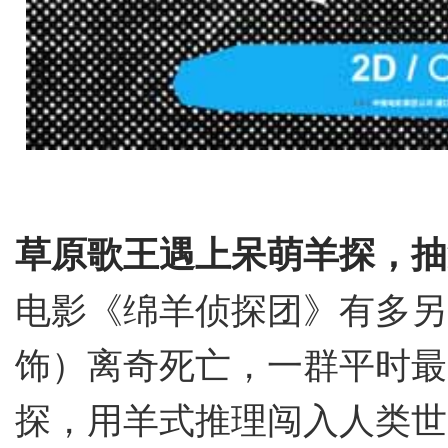
草原歌王遇上呆萌羊探，抽
电影《绵羊侦探团》有多另
饰）离奇死亡，一群平时最
探，用羊式推理闯入人类世