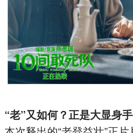
“
老
”
又如何？正是大显身手
本次释出的
“
老登益壮
”
正片