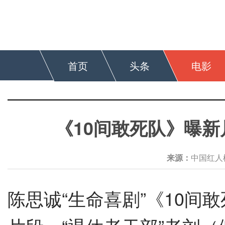
首页
头条
电影
《10间敢死队》曝
来源：
中国红
陈思诚
“
生命喜剧
”
《
10
间敢