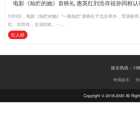
电影《灿烂的她》首映礼 惠英红刘浩存祖孙同框认证
3月9日，电影《灿烂的她》“一路灿烂”首映礼于北京举办，导演徐
红、刘浩存，主演刘欢、···…
红人榜
娱乐热线：1388
奇偶娱乐
光
Copyright © 2018-2020 Al