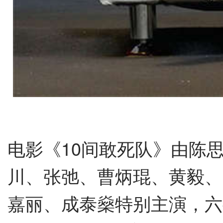
电影《
10
间敢死队》由陈
川、张弛、曹炳琨、黄毅、
嘉丽、成泰燊特别主演，六