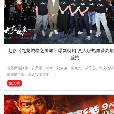
电影《九龙城寨之围城》曝新特辑 真人版热血番高
盛赞
由郑保瑞执导，古天乐、林峯、刘俊谦、伍允龙、胡子彤、张文杰领
黄德斌主演，洪金宝友情主···…
红人榜