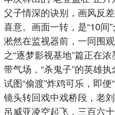
父子情深的诀别，画风反差
喜意。画面一转，是
“10
间
”
淞然在监视器前，一同围观
之
“
逐梦影视基地
”
篇正在浓
带气场，
“
杀鬼子
”
的英雄执
试图
“
偷渡
”
炸鸡可乐，即便
“
镜头转回戏中戏桥段，老刘
吊威亚凌空起飞，三百六十