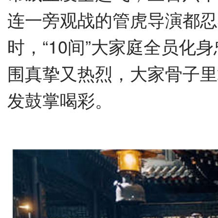
连一旁观战的管虎导演都忍
时，
“10
间
”
大家庭全员化身
围真挚又热烈，大家骨子里
发鼓掌喝彩。