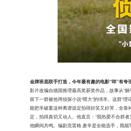
金牌班底联手打造，今年最有趣的电影“咩”有夸
影片改编自德国推理最高奖获奖作品，故事从“躺
留下一群被他用侦探小说“喂大”的绵羊。这群“
能把羊破案这种离谱设定拍得好笑又好哭，全靠
定，拍得真切又动人。他直言：“我热爱不合群者
他瞬间共鸣。编剧克雷格·麦辛是全能选手，既