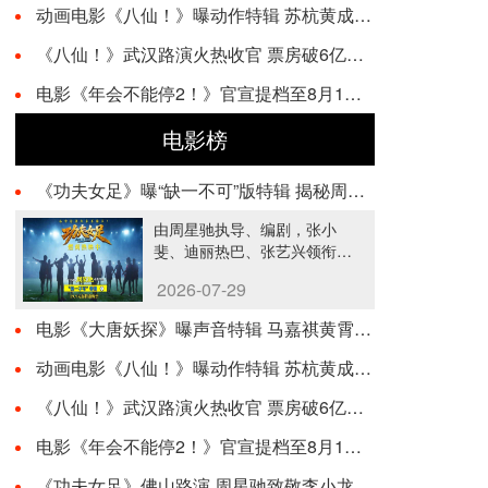
动画电影《八仙！》曝动作特辑 苏杭黄成希强强联手铸就超燃打戏
《八仙！》武汉路演火热收官 票房破6亿观众热情高涨
电影《年会不能停2！》官宣提档至8月1日 爆笑狂欢提前加载请接收
电影榜
《功夫女足》曝“缺一不可”版特辑 揭秘周星驰新作中的新人力量
由周星驰执导、编剧，张小
斐、迪丽热巴、张艺兴领衔主
演，刘嘉玲、佐藤健特别出
2026-07-29
演，艾米、雪野、蔡思贝、胡
···…
电影《大唐妖探》曝声音特辑 马嘉祺黄霄雲唱响少年热血之歌！
动画电影《八仙！》曝动作特辑 苏杭黄成希强强联手铸就超燃打戏
《八仙！》武汉路演火热收官 票房破6亿观众热情高涨
电影《年会不能停2！》官宣提档至8月1日 爆笑狂欢提前加载请接收
《功夫女足》佛山路演 周星驰致敬李小龙并诠释功夫精神内核