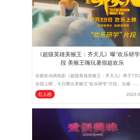
《超级英雄美猴王：齐天儿》曝“欢乐研学
段 美猴王嗨玩暑假超欢乐
合家欢动画电影《超级英雄美猴王：齐天儿》将于7月2
全国上映，今日释出美猴王“欢乐研学”片段。当顽···…
红人榜
2023-