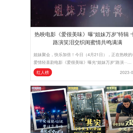
热映电影《爱很美味》曝“姐妹万岁”特辑 
路演笑泪交织闺蜜情共鸣满满
姐妹聚会，快乐加倍！今日（4月21日），正在热映的
爱情轻喜剧电影《爱很美味》曝光“姐妹万岁”路演···…
红人榜
2023-