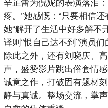
辛芷蕾
为倪妮的表演落泪：
疼。”她感慨：“
只要相信还
她“解开了生活中好多解不
译则“恨自己达不到”演员
除此之外，还有
刘晓庆
、
高
声，盛赞影片跳出俗套情感
诚意之作，打破固有题材刻
静与真诚。
整场交流，掌声
自愈的集体重逢。