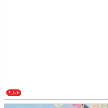
红人榜
温系宜兰饶舌仔STACO新专辑《兰城话》用音乐上