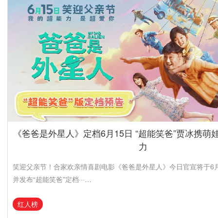
故事
温系宜兰饶舌仔STACO创作题材多从家乡出发，作为以宜兰当创作
他擅长描述游子思乡情···…
《爸爸是外星人》定档6月15日 “超能笑爸”贾冰携萌
力
笑迎父亲节！合家欢亲情喜剧电影《爸爸是外星人》今日官宣将于6月
并发布“超能笑爸”定档···…
红人榜