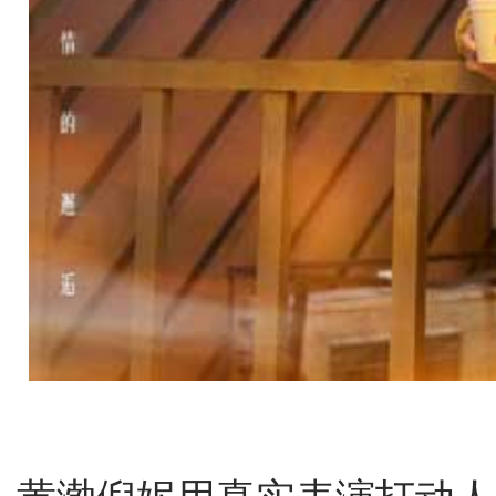
黄渤倪妮用真实表演打动人