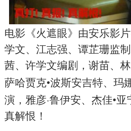
电影《火遮眼》由安乐影片
学文、江志强、谭芷珊监制
茜、许学文编剧，谢苗、林
•
萨哈贾克
波斯安吉特、玛
·
•
演，雅彦
鲁伊安、杰佳
亚
真解恨！