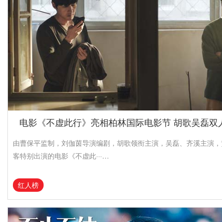
电影《不虚此行》亮相柏林国际电影节 胡歌吴磊双
由曹保平监制，刘伽茵导演编剧，胡歌领衔主演，吴磊、齐溪主演，
客特别出演的电影《不虚此···…
红人榜