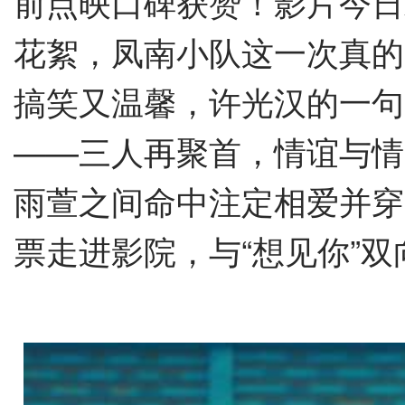
前点映口碑获赞！影片今日
花絮，凤南小队这一次真的
搞笑又温馨，许光汉的一句“I
——三人再聚首，情谊与情
雨萱之间命中注定相爱并穿
票走进影院，与“想见你”双