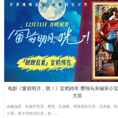
电影《窗前明月，咣！》定档跨年 费翔马东锡宋小
大笑
由魏泇丞、杜晓宇导演，费翔、左凌峰、傅菁领衔主演，马东锡、宋
小蕾、黄才伦特别出演，史···…