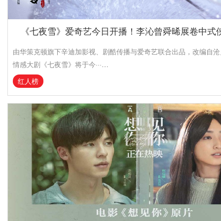
《七夜雪》爱奇艺今日开播！李沁曾舜晞展卷中式
由华策克顿旗下辛迪加影视、剧酷传播与爱奇艺联合出品，改编自沧
情感大剧《七夜雪》将于今···…
红人榜