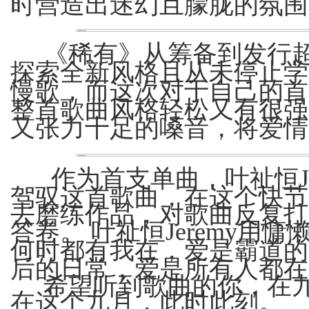
时营造出
迷幻且朦胧的氛围
《
稀有
》
从筹备到发行
探索全新风格且从未停止学
慢歌，而这次对于自己的首
整首歌曲风格轻松又有很强
又张力十足的嗓音，将爱情
作为首支单曲，
叶祉恒
驾驭这首歌曲，在这个快节
去磨练作品，对歌曲反复打
答卷。
叶祉恒
Jeremy
何时都有我在，爱是霸道的
后的日常，爱是所有人都在
希望听到歌曲的你，在
在这个九月，此时此刻。