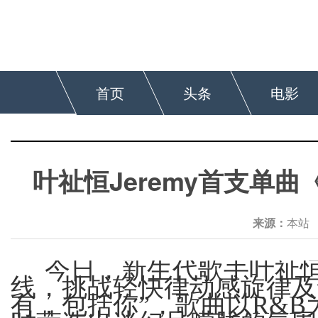
首页
头条
电影
叶祉恒Jeremy首支单
来源：
本
今日，新生代歌手
叶祉
线，挑战轻快律动感旋律及
有，包括你”
，
歌曲以
R&B