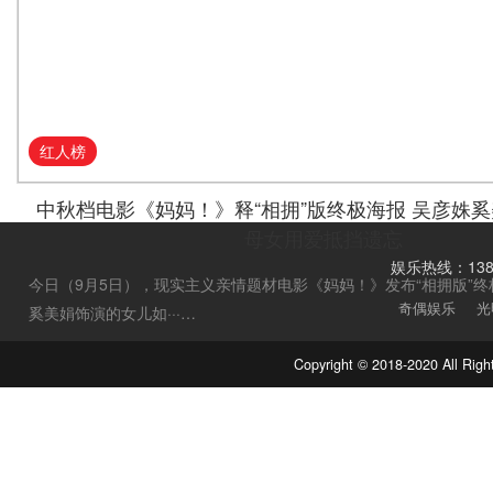
红人榜
中秋档电影《妈妈！》释“相拥”版终极海报 吴彦姝
母女用爱抵挡遗忘
娱乐热线：1388
今日（9月5日），现实主义亲情题材电影《妈妈！》发布“相拥版”
奇偶娱乐
光
奚美娟饰演的女儿如···…
Copyright © 2018-2020 Al