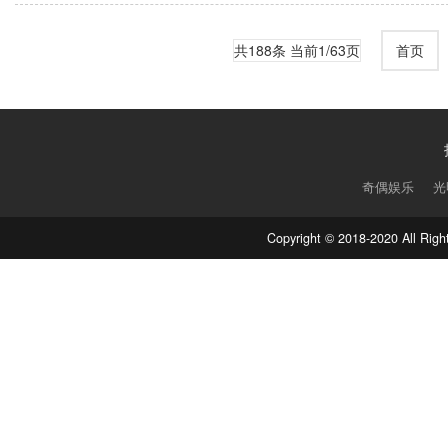
共188条 当前1/63页
首页
奇偶娱乐
光
2025年金鸡百花电影节“AI电影之夜”圆满落幕 携手智绘电影产业新图景
Copyright © 2018-2020 Al