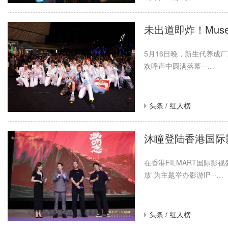
未出道即炸！MusesKids「龙生九子」首场公演完美落幕
未出道即炸！Mus
5月16日晚，新生代养成厂
欢呼声中圆满落幕···…
头条 /
红人榜
沐瞳登陆香港国际影
在香港FILMART国际
沐瞳登陆香港国际影视展 三大原创影游 IP 重磅发布
放”为主题举办影游IP···…
头条 /
红人榜