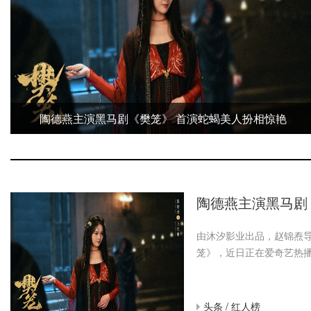
陶德燕主演黑马剧《樊笼》 首演蛇蝎美人扮相惊艳
陶德燕主演黑马剧
由沐汐影业出品，赵锦焘
笼》，近日正在爱奇艺热播。
头条 /
红人榜