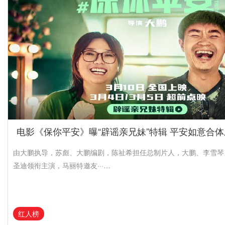
电影《保你平安》曝“辟谣亲兄妹”特辑 平安如意合
由大鹏执导，苏彪、大鹏编剧，陈祉希担任总制片人，大鹏、李雪琴
圣迪领衔主演，马丽特邀友···…
红人榜