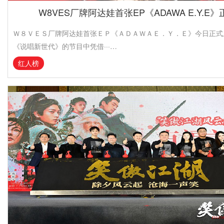
W8VES厂牌阿达娃首张EP《ADAWA E.Y.E
Ｗ８ＶＥＳ厂牌阿达娃首张ＥＰ《ＡＤＡＷＡＥ．Ｙ．Ｅ》今日正式
《说唱新世代》的节目中凭借···…
红人榜