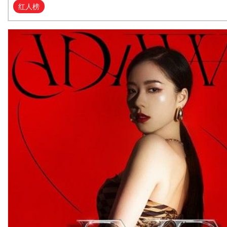
红人榜
电影《无尽攀登》南京路演泪奔和震撼齐飞 带父亲
《无尽攀登》获取力量和勇气
11月24日，由吴京、郭帆特别推荐，胡歌倾情献声，刘开珞监制，
策导演的电影《无尽攀···…