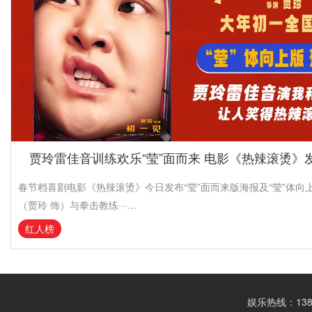
贾玲雷佳音训练欢乐“莹”面而来 电影《热辣滚烫》
春节档喜剧电影《热辣滚烫》今日发布“莹”面而来版海报及“莹”体向
（贾玲 饰）与拳击教练···…
红人榜
娱乐热线：1388