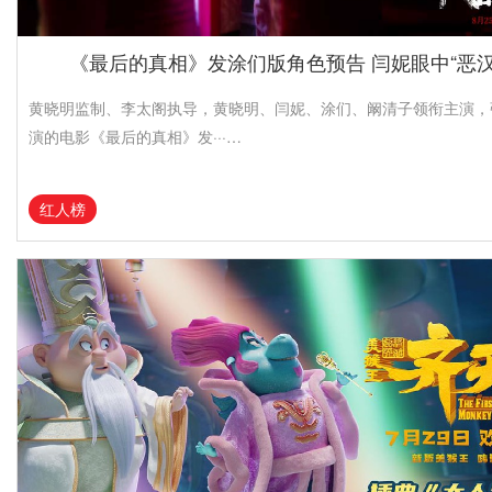
《最后的真相》发涂们版角色预告 闫妮眼中“恶汉”
黄晓明监制、李太阁执导，黄晓明、闫妮、涂们、阚清子领衔主演，
演的电影《最后的真相》发···…
红人榜