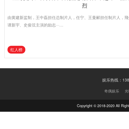
烈
由黄建新监制，王中磊担任总制片人，任宁、王曼郦担任制片人，飛
谭新宇、史俊弦主演的励志···…
红人榜
娱乐热线：1388
奇偶娱乐
光
Copyright © 2018-2020 Al