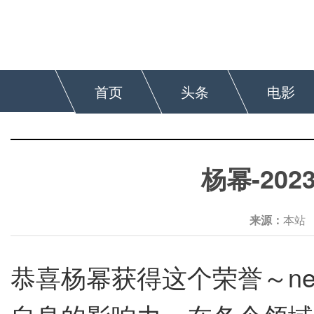
首页
头条
电影
杨幂-20
来源：
本
恭喜杨幂获得这个荣誉～nex