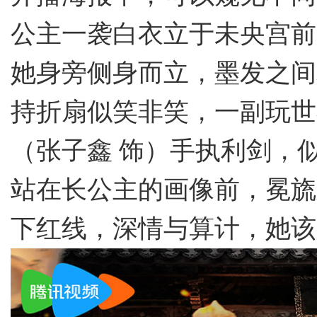
公主一袭白衣立于未央宫前
她身旁侧身而立，墨发之间
持折扇似笑非笑，一副玩世
（张子鑫
饰）手执利剑，
站在长公主的画像前，冕旒
下红线，深情与算计，她该