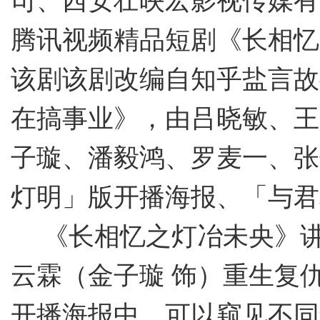
司、西安壮映宏影视传媒有
腾讯视频精品短剧《长相忆
该剧该剧改编自知乎盐言故
在搞事业》，由吕晓敏、王
子璇、潘毅鸿、罗麦一、张
灯明」版开播海报、「与君
《长相忆之灯冶未央》
云霖（金子璇
饰）重生复
开播海报中，可以窥见不同