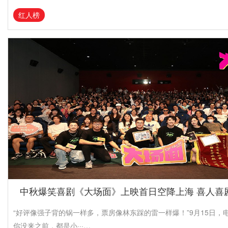
红人榜
中秋爆笑喜剧《大场面》上映首日空降上海 喜人喜
“好评像强子背的锅一样多，票房像林东踩的雷一样爆！”9月15日，
你没来之前，都是小···…