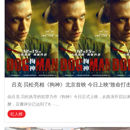
吕克·贝松亮相《狗神》北京首映 今日上映“致命打
由吕克·贝松执导的犯罪力作《狗神》今日正式上映，从路演开启以
酵，豆瓣评分已达到了8.···…
红人榜